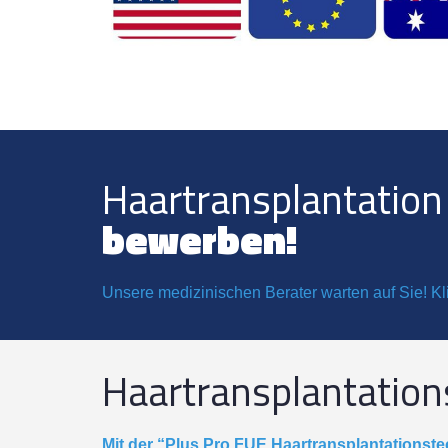
Haartransplantatio
bewerben!
Unsere medizinischen Berater warten auf Sie! Kl
Haartransplantatio
Mit der “Plus Pro FUE Haartransplantationste