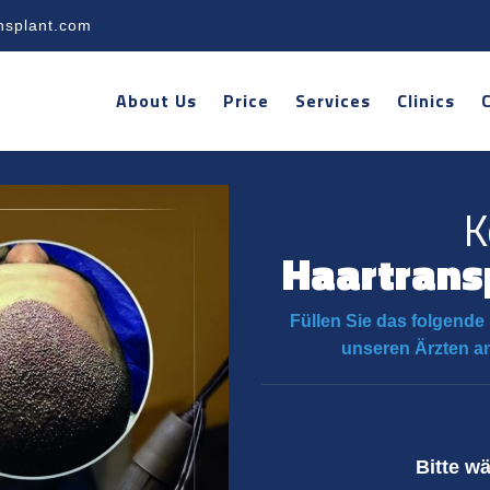
nsplant.com
About Us
Price
Services
Clinics
K
Haartrans
Füllen Sie das folgende 
unseren Ärzten a
Bitte w