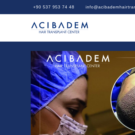
+90 537 953 74 48
info@acibademhairtra