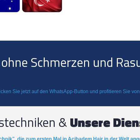
n ohne Schmerzen und Ras
icken Sie jetzt auf den WhatsApp-Button und profitieren Sie v
nstechniken &
Unsere Dien
chnik”, die zum ersten Mal in Acibadem Hair in der Welt ang