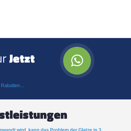
ur
Jetzt
on Rabatten…
stleistungen
ewandt wird, kann das Problem der Glatze in 3