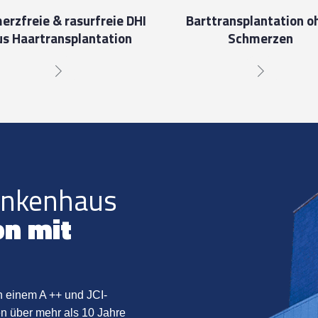
erzfreie & rasurfreie DHI
Barttransplantation o
us Haartransplantation
Schmerzen
ankenhaus
on mit
in einem A ++ und JCI-
en über mehr als 10 Jahre