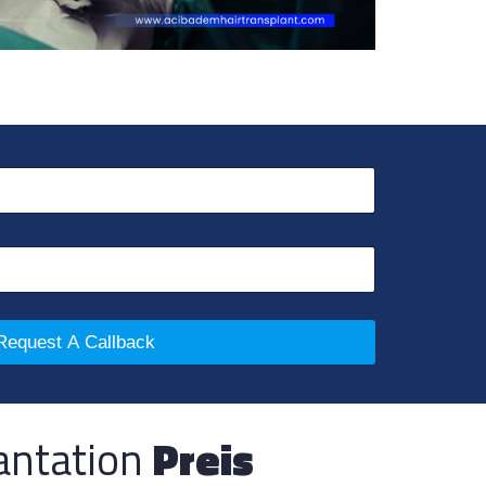
Request A Callback
antation
Preis