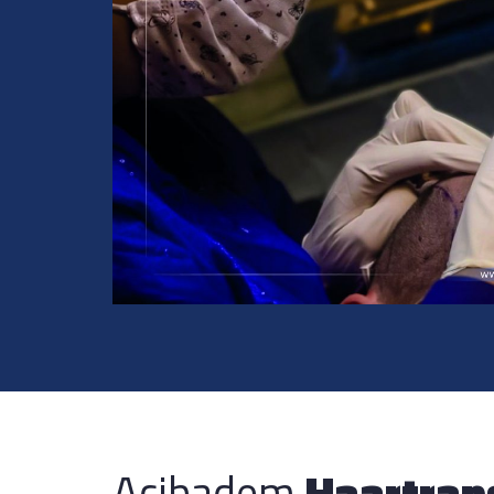
Acibadem
Haartran